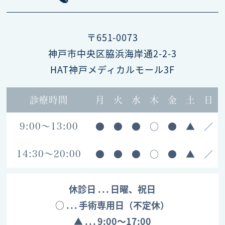
〒651-0073
神戸市中央区脇浜海岸通2-2-3
HAT神戸メディカルモール3F
診療時間
月
火
水
木
金
土
日
●
●
●
○
●
▲
／
9:00～13:00
●
●
●
○
●
▲
／
14:30～20:00
休診日
日曜、祝日
○
手術専用日（不定休）
▲
9:00～17:00