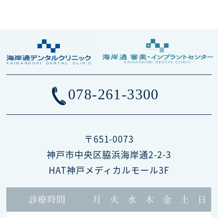
078-261-3300
〒651-0073
神戸市中央区脇浜海岸通2-2-3
HAT神戸メディカルモール3F
診療時間
月
火
水
木
金
土
日