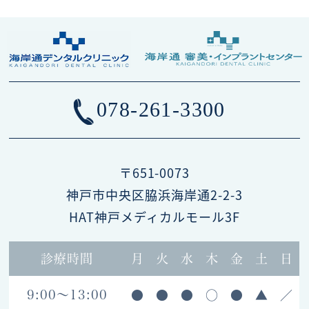
078-261-3300
〒651-0073
神戸市中央区脇浜海岸通2-2-3
HAT神戸メディカルモール3F
診療時間
月
火
水
木
金
土
日
●
●
●
○
●
▲
／
9:00～13:00