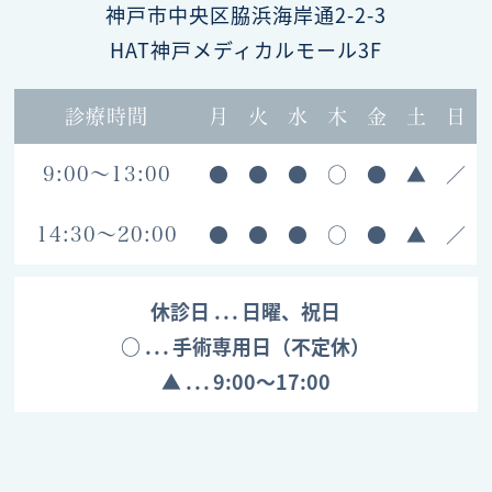
神戸市中央区脇浜海岸通2-2-3
HAT神戸メディカルモール3F
診療時間
月
火
水
木
金
土
日
●
●
●
○
●
▲
／
9:00～13:00
●
●
●
○
●
▲
／
14:30～20:00
休診日
日曜、祝日
○
手術専用日（不定休）
▲
9:00～17:00