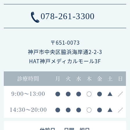
078-261-3300
〒651-0073
神戸市中央区脇浜海岸通2-2-3
HAT神戸メディカルモール3F
診療時間
月
火
水
木
金
土
日
●
●
●
○
●
▲
／
9:00～13:00
●
●
●
○
●
▲
／
14:30～20:00